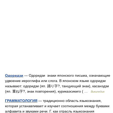
Одоридзи
— Одоридзи знаки японского письма, означающие
удвоение иероглифа или слога. В японском языке одоридзи
называют: одоридзи (яп. 踊り字?, танцующий знак), касанэдзи
(яп. 重ね字?, знак повторения), курикаэсикиго ( …
Википедия
ГРАММАТОЛОГИЯ
— традиционно область языкознания,
которая устанавливает и изучает соотношения между буквами
алфавита и звуками речи. Г. как отрасль языкознания