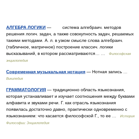
АЛГЕБРА ЛОГИКИ
— система алгебраич. методов
решения логич. задач, а также совокупность задач, решаемых
такими методами. А. л. в узком смысле слова алгебраич.
(табличное, матричное) построение классич. логики
высказываний, в котором рассматриваются… …
Философская
энциклопедия
Современная музыкальная нотация
— Нотная запись …
Википедия
ГРАММАТОЛОГИЯ
— традиционно область языкознания,
которая устанавливает и изучает соотношения между буквами
алфавита и звуками речи. Г. как отрасль языкознания
появилась достаточно давно, практически одновременно с
языкознанием: что касается философской Г., то ее …
История
Философии: Энциклопедия