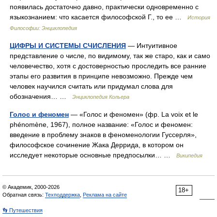
появилась достаточно давно, практически одновременно с
языкознанием: что касается философской Г., то ее …
История
Философии: Энциклопедия
ЦИФРЫ И СИСТЕМЫ СЧИСЛЕНИЯ
— Интуитивное
представление о числе, по видимому, так же старо, как и само
человечество, хотя с достоверностью проследить все ранние
этапы его развития в принципе невозможно. Прежде чем
человек научился считать или придумал слова для
обозначения… …
Энциклопедия Кольера
Голос и феномен
— «Голос и феномен» (фр. La voix et le
phénomène, 1967), полное название: «Голос и феномен:
введение в проблему знаков в феноменологии Гуссерля»,
философское сочинение Жака Деррида, в котором он
исследует некоторые основные предпосылки… …
Википедия
© Академик, 2000-2026
18+
Обратная связь:
Техподдержка
,
Реклама на сайте
👣 Путешествия